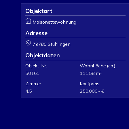
Objektart
Maisonettewohnung
Adresse
79780 Stühlingen
Objektdaten
Objekt-Nr.
Wohnfläche
(ca.)
50161
111,58 m²
Zimmer
Kaufpreis
4,5
250.000,- €