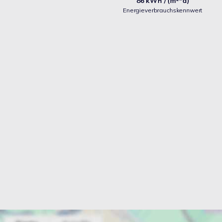
86 kWh / (m²*a)
Energieverbrauchskennwert