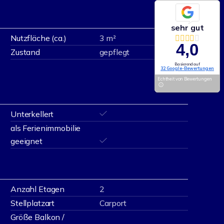
sehr gut
Nutzfläche (ca.)
3 m²
4,0
Zustand
gepflegt
Basierend auf
32 Google-Bewertungen
Echtheit von Bewertungen
Unterkellert
als Ferienimmobilie
geeignet
Anzahl Etagen
2
Stellplatzart
Carport
Größe Balkon /