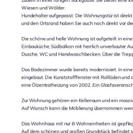
zudem in einer ruhigen Sackgasse. Sie bietet eine k
Wiesen und Wälder.
Hundehalter aufgepasst: Die Wohnungstür ist direkt
und den Ortsrand haben Sie auch noch direkt vor der
Die schöne und helle Wohnung ist aufgeteilt in ein
Einbauküche, Südbalkon mit herrlich unverbauter Aus
Dusche, WC und Handwaschbecken. Über die Treppe
Das Badezimmer wurde bereits modernisiert. In ei
eingebaut. Die Kunststofffenster mit Rollläden und 
eine Ölzentralheizung von 2002. Ein Glasfaseranschl
Zur Wohnung gehören ein Kellerraum und ein massiver
Auf Wunsch kann die Möblierung übernommen wer
Das Wohnhaus mit nur 8 Wohneinheiten ist gepfl
Auf dem schönen und großen Grundstück befindet sic