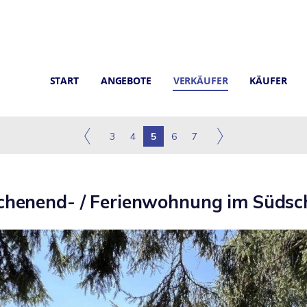
START
ANGEBOTE
VERKÄUFER
KÄUFER
3
4
5
6
7
chenend- / Ferienwohnung im Süds