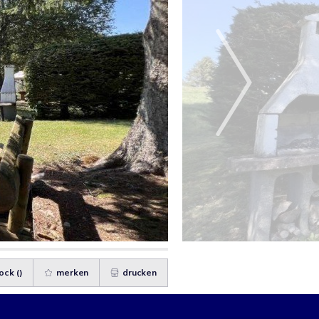
ock (
)
merken
drucken