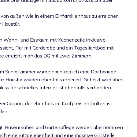
lasse Ortsrandlage mit Südbalkon und Aussicht über
 von außen wie in einem Einfamilienhaus zu erreichen
 Haustür.
en Wohn- und Essraum mit Küchenzeile inklusive
sicht, Flur mit Garderobe und ein Tageslichtbad mit
 erreicht man das DG mit zwei Zimmern.
nem Schlafzimmer wurde nachträglich eine Dachgaube
die Haustür wurden ebenfalls erneuert. Geheizt wird über
uss für schnelles Internet ist ebenfalls vorhanden.
 Carport, der ebenfalls im Kaufpreis enthalten ist.
den.
egt, Rasenmähen und Gartenpflege werden übernommen.
h eine Sitzgelegenheit und eine massive Grillstelle.