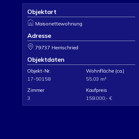
Objektart
Maisonettewohnung
Adresse
79737 Herrischried
Objektdaten
Objekt-Nr.
Wohnfläche
(ca.)
17-50158
55,03 m²
Zimmer
Kaufpreis
3
158.000,- €