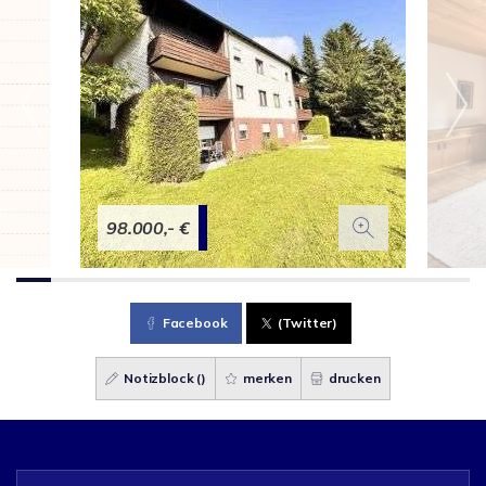
98.000,- €
Facebook
(Twitter)
Notizblock (
)
merken
drucken