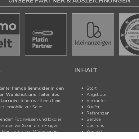
UNSERE PARTNER & AUSZEICHNUNGEN
L
INHALT
tenter
Immobilienmakler in den
Start
en Waldshut und Teilen des
Angebote
 Lörrach
stehen wir Ihnen beim
Verkäufer
er Immobilie zur Seite.
Käufer
Referenzen
sendem Fachwissen und lokaler
Service
beraten wir Sie in allen Fragen
Über uns
r Haus oder Ihre Wohnung in
Kontakt
iengen und zirka 40 Kilometer