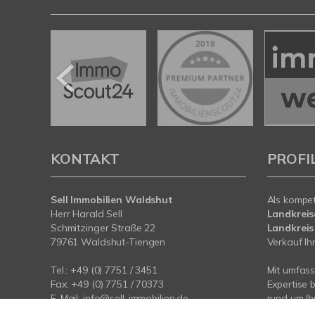
KONTAKT
PROFI
Sell Immobilien Waldshut
Als kompe
Herr Harald Sell
Landkreis
Schmitzinger Straße 22
Landkreis
79761 Waldshut-Tiengen
Verkauf Ihr
Tel.: +49 (0) 7751 / 3451
Mit umfas
Fax: +49 (0) 7751 / 70373
Expertise 
E-Mail:
info@sell-immobilien.de
rund um Ih
Internet:
www.sell-immobilien.de
Waldshut-T