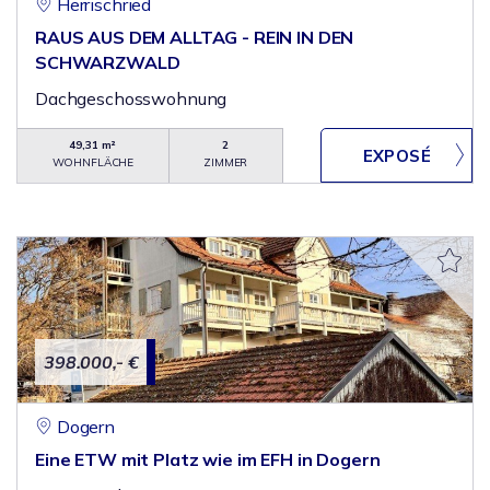
Herrischried
RAUS AUS DEM ALLTAG - REIN IN DEN
SCHWARZWALD
Dachgeschosswohnung
49,31 m²
2
WOHNFLÄCHE
ZIMMER
398.000,- €
Dogern
Eine ETW mit Platz wie im EFH in Dogern