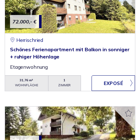
72.000,- €
Herrischried
Schönes Ferienapartment mit Balkon in sonniger
+ ruhiger Höhenlage
Etagenwohnung
31,76 m²
1
WOHNFLÄCHE
ZIMMER