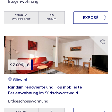
Etagenwohnung
158,07 m²
6,5
WOHNFLÄCHE
ZIMMER
97.000,- €
Görwihl
Rundum renovierte und Top möblierte
Ferienwohnung im Südschwarzwald
Erdgeschosswohnung
42,57 m²
2