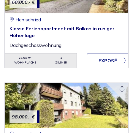
68.000,- €
Herrischried
Klasse Ferienapartment mit Balkon in ruhiger
Höhenlage
Dachgeschosswohnung
29,04 m²
1
WOHNFLÄCHE
ZIMMER
98.000,- €