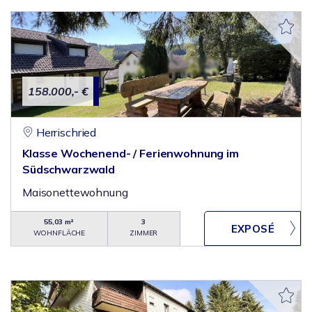
158.000,- €
Herrischried
Klasse Wochenend- / Ferienwohnung im
Südschwarzwald
Maisonettewohnung
55,03 m²
3
WOHNFLÄCHE
ZIMMER