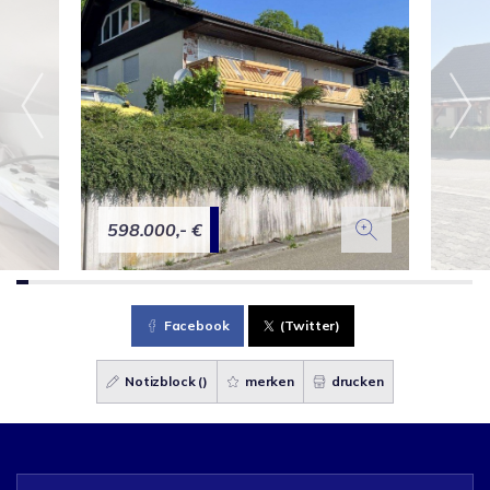
598.000,- €
Facebook
(Twitter)
Notizblock (
)
merken
drucken